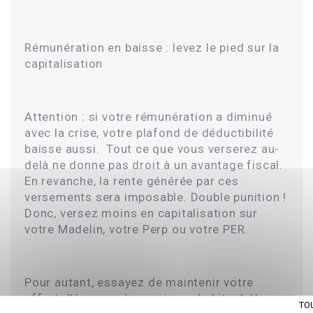
Rémunération en baisse : levez le pied sur la
capitalisation
Attention : si votre rémunération a diminué
avec la crise, votre plafond de déductibilité
baisse aussi. Tout ce que vous verserez au-
delà ne donne pas droit à un avantage fiscal.
En revanche, la rente générée par ces
versements sera imposable. Double punition !
Donc, versez moins en capitalisation sur
votre Madelin, votre Perp ou votre PER.
Pour autant, essayez de maintenir votre
effort d’épargne à son niveau habituel. Une
TO