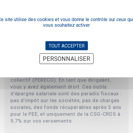
retraite, c’est 20 à 30 ans de vie à financer.
Vous ne devez pas lever le pied à la moindre
occasion. Changez simplement de tactique.
e site utilise des cookies et vous donne le contrôle sur ceux qu
vous souhaitez activer
PEE, PERECO, PER, le tiercé gagnant
TOUT ACCEPTER
PERSONNALISER
Votre entreprise compte au moins un salarié,
par exemple votre conjoint ? Mettez en place
un plan d’épargne entreprise (PEE) et un PER
collectif (PERECO). En tant que dirigeant,
vous y avez également droit. Ces outils
d’épargne salariale sont des paradis fiscaux :
pas d’impôt sur les sociétés, pas de charges
sociales, des fonds récupérables après 5 ans
pour le PEE, et uniquement de la CSG-CRDS à
9,7% sur vos versements.