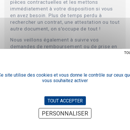
pièces contractuelles et les mettons
immédiatement à votre disposition si vous
en avez besoin. Plus de temps perdu à
rechercher un contrat, une attestation ou tout
autre document, on s'occupe de tout !
Nous veillons également à suivre vos
demandes de remboursement ou de prise en
TO
charge et intervenons, si besoin, auprès de
l'assureur.
e site utilise des cookies et vous donne le contrôle sur ceux qu
vous souhaitez activer
TOUT ACCEPTER
Pour le contrat de vos salariés, nous nous
PERSONNALISER
assurons du suivi de la conformité des
contrats mis en place, nous enregistrons
pour vous les affiliations et les radiations,