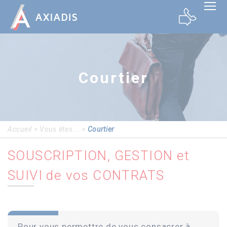
Panneau de gestion des cookies
Courtier
Accueil
>
Vous êtes...
>
Courtier
SOUSCRIPTION, GESTION et
SUIVI de vos CONTRATS
Pour vous permettre de vous consacrer à