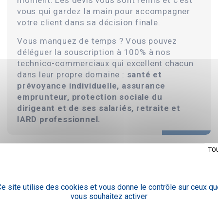
moment. Les devis vous sont remis et c'est
vous qui gardez la main pour accompagner
votre client dans sa décision finale.
Vous manquez de temps ? Vous pouvez
déléguer la souscription à 100% à nos
technico-commerciaux qui excellent chacun
dans leur propre domaine :
santé et
prévoyance individuelle, assurance
emprunteur, protection sociale du
dirigeant et de ses salariés, retraite et
IARD professionnel.
TO
GESTION
e site utilise des cookies et vous donne le contrôle sur ceux qu
Notre équipe assure la gestion des contrats
vous souhaitez activer
de vos clients dès la souscription finalisée et
nous nous plaçons en intermédiaire entre