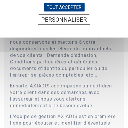
vous et l'assureur.AXIADIS veille à ce que le
TOUT ACCEPTER
contrat choisi avec vous par votre client soit
mis en place à la date d'effet convenue et
PERSONNALISER
conforme aux garanties prévues.
Grâce à notre CRM et à nos outils de gestion,
nous conservons et mettons à votre
disposition tous les éléments contractuels
de vos clients : Demande d'adhésion,
Conditions particulières et générales,
documents d'identité du particulier ou de
l'entreprise, pièces comptables, etc...
Ensuite, AXIADIS accompagne au quotidien
votre client dans ses démarches avec
l'assureur et nous vous alertons
immédiatement si le besoin évolue.
L'équipe de gestion AXIADIS est en première
ligne pour écouter et identifier d'éventuels