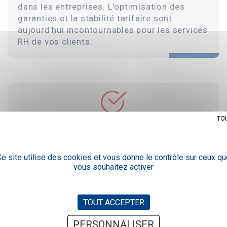
dans les entreprises. L'optimisation des
garanties et la stabilité tarifaire sont
aujourd'hui incontournables pour les services
RH de vos clients.
TO
Pour vos clients, nous assurons la
conformité à leurs obligations légales et
conventionnelles, la mise en place du contrat
e site utilise des cookies et vous donne le contrôle sur ceux qu
et son formalisme juridique, l'enregistrement
vous souhaitez activer
des mouvements de personnel et répondons
aux demandes courantes.
TOUT ACCEPTER
PERSONNALISER